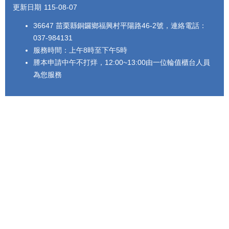
更新日期
115-08-07
36647 苗栗縣銅鑼鄉福興村平陽路46-2號，連絡電話：
037-984131
服務時間：上午8時至下午5時
謄本申請中午不打烊，12:00~13:00由一位輪值櫃台人員
為您服務