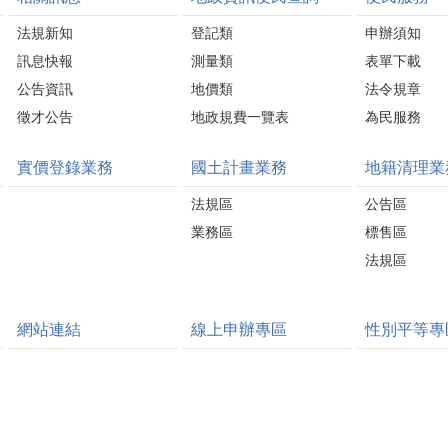
法規新知
登記類
申辦須知
訊息快報
測量類
表單下載
公告資訊
地價類
法令規章
徵才公告
地政規費一覽表
為民服務
實價登錄業務
國土計畫業務
地籍清理業
法規區
公告區
業務區
標售區
法規區
網站連結
線上申辦專區
性別平等專