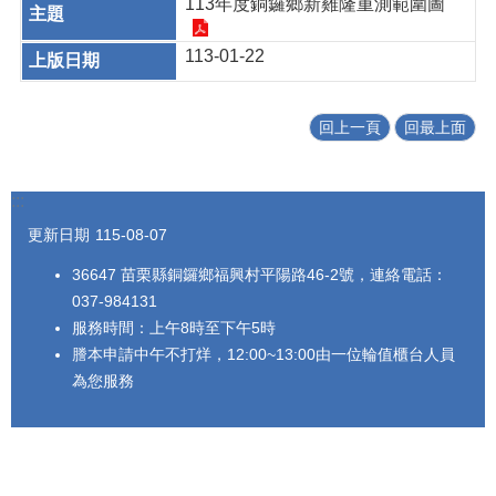
113年度銅鑼鄉新雞隆重測範圍圖
113-01-22
回上一頁
回最上面
:::
更新日期
115-08-07
36647 苗栗縣銅鑼鄉福興村平陽路46-2號，連絡電話：
037-984131
服務時間：上午8時至下午5時
謄本申請中午不打烊，12:00~13:00由一位輪值櫃台人員
為您服務