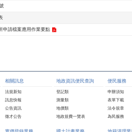
帳號
表
所申請檔案應用作業要點
相關訊息
地政資訊便民查詢
便民服務
法規新知
登記類
申辦須知
訊息快報
測量類
表單下載
公告資訊
地價類
法令規章
徵才公告
地政規費一覽表
為民服務
實價登錄業務
國土計畫業務
地籍清理業