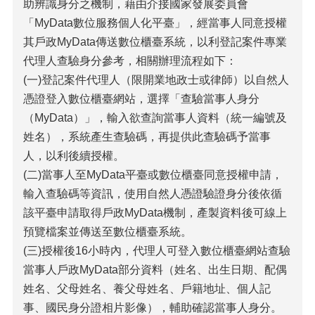
助辨識身分之機制，藉由介接國家發展委員會
「MyData數位服務個人化平臺」，經當事人同意授權
其戶政MyData傳送數位櫃臺系統，以利登記案件專業
代理人查驗身分參考，相關辦理流程如下：
(一)登記案件代理人（限開業地政士或律師）以自然人
憑證登入數位櫃臺網站，選擇「查驗當事人身分
（MyData）」，輸入欲查詢當事人資料（統一編號及
姓名），系統產生查驗碼，再提供此查驗碼予當事
人，以利後續授權。
(二)當事人至MyData平臺或數位櫃臺同意授權申請，
輸入查驗碼等資訊，使用自然人憑證驗證身分後依循
該平臺申請取得戶政MyData機制，產製資料後可線上
預覽檔案並傳送至數位櫃臺系統。
(三)授權後16小時內，代理人可登入數位櫃臺網站查驗
當事人戶政MyData部分資料（姓名、出生日期、配偶
姓名、父母姓名、養父母姓名、戶籍地址、個人記
事、國民身分證相片影像），輔助確認當事人身分。