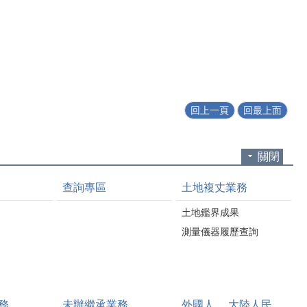
回上一頁
回最上面
關閉
查詢專區
土地複丈業務
土地鑑界成果
測量儀器履歷查詢
務
未辦繼承業務
外國人、 大陸人民、