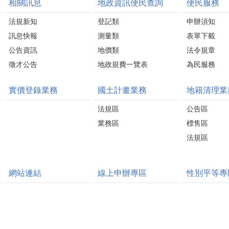
相關訊息
地政資訊便民查詢
便民服務
法規新知
登記類
申辦須知
訊息快報
測量類
表單下載
公告資訊
地價類
法令規章
徵才公告
地政規費一覽表
為民服務
實價登錄業務
國土計畫業務
地籍清理業
法規區
公告區
業務區
標售區
法規區
網站連結
線上申辦專區
性別平等專