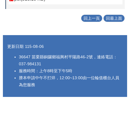
回上一頁
回最上面
:::
更新日期
115-08-06
36647 苗栗縣銅鑼鄉福興村平陽路46-2號，連絡電話：
037-984131
服務時間：上午8時至下午5時
謄本申請中午不打烊，12:00~13:00由一位輪值櫃台人員
為您服務